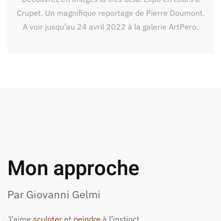
Crupet. Un magnifique reportage de Pierre Doumont.
A voir jusqu’au 24 avril 2022 à la galerie ArtPero.
Mon approche
Par Giovanni Gelmi
J’aime
sculpter
et
peindre
à l’instinct…