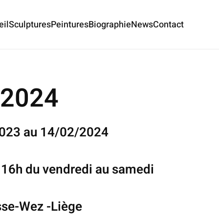
eil
Sculptures
Peintures
Biographie
News
Contact
 2024
2023 au 14/02/2024
à 16h du vendredi au samedi
sse-Wez -Liège